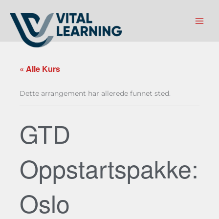
Hopp
rett
til
innholdet
« Alle Kurs
Dette arrangement har allerede funnet sted.
GTD
Oppstartspakke:
Oslo